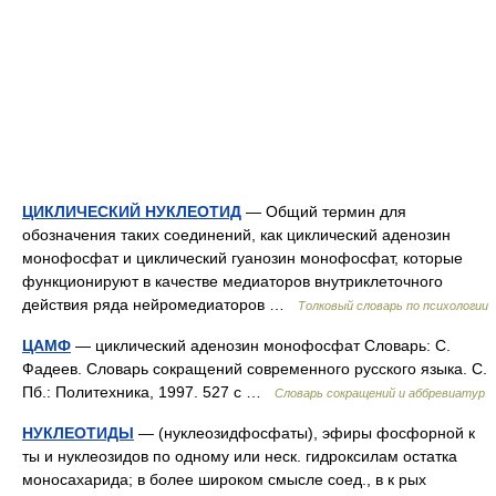
ЦИКЛИЧЕСКИЙ НУКЛЕОТИД
— Общий термин для
обозначения таких соединений, как циклический аденозин
монофосфат и циклический гуанозин монофосфат, которые
функционируют в качестве медиаторов внутриклеточного
действия ряда нейромедиаторов …
Толковый словарь по психологии
ЦАМФ
— циклический аденозин монофосфат Словарь: С.
Фадеев. Словарь сокращений современного русского языка. С.
Пб.: Политехника, 1997. 527 с …
Словарь сокращений и аббревиатур
НУКЛЕОТИДЫ
— (нуклеозидфосфаты), эфиры фосфорной к
ты и нуклеозидов по одному или неск. гидроксилам остатка
моносахарида; в более широком смысле соед., в к рых