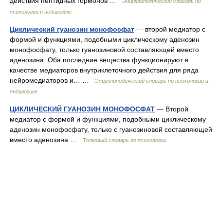
действия пептидных гормонов …
Энциклопедический словарь по
психологии и педагогике
Циклический гуанозин монофосфат
— второй медиатор с
формой и функциями, подобными циклическому аденозин
монофосфату, только гуанозиновой составляющей вместо
аденозина. Оба последние вещества функционируют в
качестве медиаторов внутриклеточного действия для ряда
нейромедиаторов и… …
Энциклопедический словарь по психологии и
педагогике
ЦИКЛИЧЕСКИЙ ГУАНОЗИН МОНОФОСФАТ
— Второй
медиатор с формой и функциями, подобными циклическому
аденозин монофосфату, только с гуанозиновой составляющей
вместо аденозина …
Толковый словарь по психологии