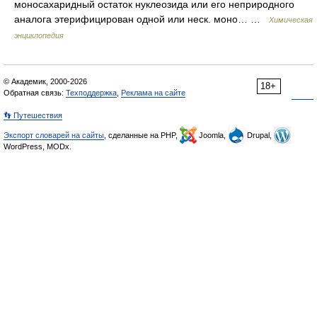
моносахаридный остаток нуклеозида или его неприродного
аналога этерифицирован одной или неск. моно… …
Химическая
энциклопедия
© Академик, 2000-2026
18+
Обратная связь:
Техподдержка
,
Реклама на сайте
👣 Путешествия
Экспорт словарей на сайты
, сделанные на PHP,
Joomla,
Drupal,
WordPress, MODx.